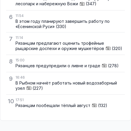
лесопарк и набережную Вожи
(347)
6
11:54
В этом году планируют завершить работу по
«Есенинской Руси»
(330)
7
11:14
Рязанцам предлагают оценить трофейные
рыцарские доспехи и оружие мушкетёров
(320)
8
15:00
Рязанцев предупредили о ливне и граде
(278)
9
16:46
В Рыбном начнёт работать новый водозаборный
узел
(227)
10
17:51
Рязанцам пообещали тёплый август
(132)