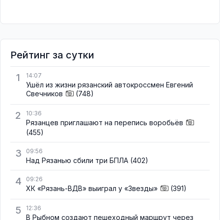
Рейтинг за сутки
1
14:07
Ушёл из жизни рязанский автокроссмен Евгений
Свечников
(748)
2
10:36
Рязанцев приглашают на перепись воробьёв
(455)
3
09:56
Над Рязанью сбили три БПЛА
(402)
4
09:26
ХК «Рязань-ВДВ» выиграл у «Звезды»
(391)
5
12:36
В Рыбном создают пешеходный маршрут через