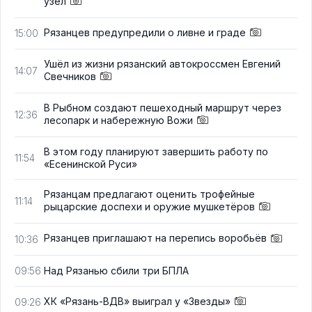
узел
Рязанцев предупредили о ливне и граде
15:00
Ушёл из жизни рязанский автокроссмен Евгений
14:07
Свечников
В Рыбном создают пешеходный маршрут через
12:36
лесопарк и набережную Вожи
В этом году планируют завершить работу по
11:54
«Есенинской Руси»
Рязанцам предлагают оценить трофейные
11:14
рыцарские доспехи и оружие мушкетёров
Рязанцев приглашают на перепись воробьёв
10:36
Над Рязанью сбили три БПЛА
09:56
ХК «Рязань-ВДВ» выиграл у «Звезды»
09:26