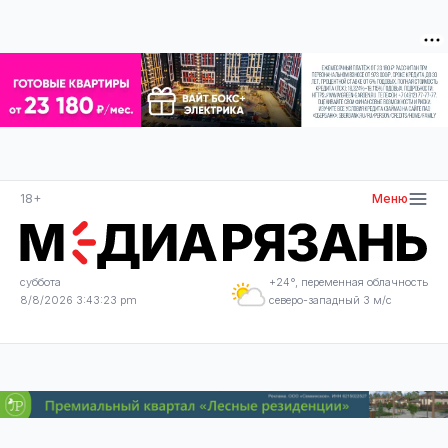
18+
Меню
суббота
+24°, переменная облачность
8/8/2026 3:43:23 pm
северо-западный 3 м/с