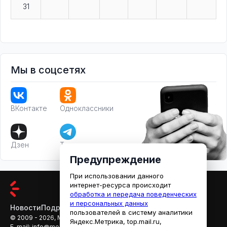
31
Мы в соцсетях
ВКонтакте
Одноклассники
Дзен
Телеграм
Предупреждение
При использовании данного
интернет-ресурса происходит
обработка и передача поведенческих
и персональных данных
Новости
Подробности
Афиша
Кино
пользователей в систему аналитики
© 2009 - 2026, МЕДИАРЯЗАНЬ
Яндекс.Метрика, top.mail.ru,
E-mail:
info@mediaryazan.ru
,
reklama@mediaryazan.ru