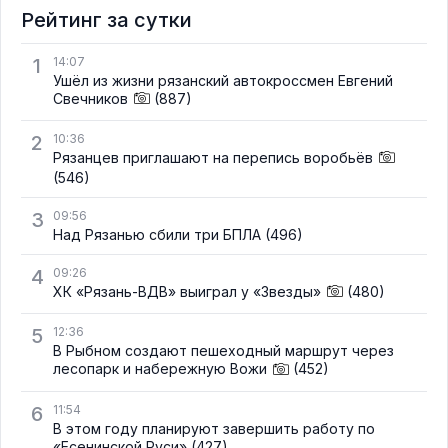
Рейтинг за сутки
1
14:07
Ушёл из жизни рязанский автокроссмен Евгений
Свечников
(887)
2
10:36
Рязанцев приглашают на перепись воробьёв
(546)
3
09:56
Над Рязанью сбили три БПЛА
(496)
4
09:26
ХК «Рязань-ВДВ» выиграл у «Звезды»
(480)
5
12:36
В Рыбном создают пешеходный маршрут через
лесопарк и набережную Вожи
(452)
6
11:54
В этом году планируют завершить работу по
«Есенинской Руси»
(427)