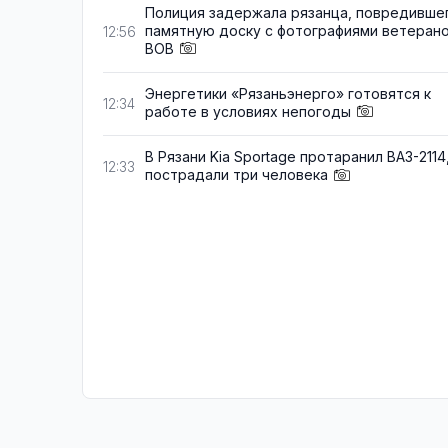
Полиция задержала рязанца, повредивше
памятную доску с фотографиями ветеран
12:56
ВОВ
Энергетики «Рязаньэнерго» готовятся к
12:34
работе в условиях непогоды
В Рязани Kia Sportage протаранил ВАЗ-2114
12:33
пострадали три человека