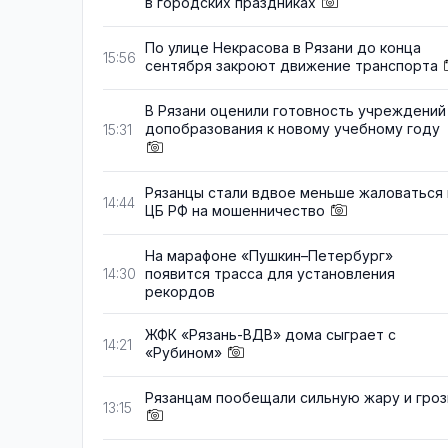
в городских праздниках
По улице Некрасова в Рязани до конца
15:56
сентября закроют движение транспорта
В Рязани оценили готовность учреждений
допобразования к новому учебному году
15:31
Рязанцы стали вдвое меньше жаловаться 
14:44
ЦБ РФ на мошенничество
На марафоне «Пушкин–Петербург»
появится трасса для установления
14:30
рекордов
ЖФК «Рязань-ВДВ» дома сыграет с
14:21
«Рубином»
Рязанцам пообещали сильную жару и гро
13:15