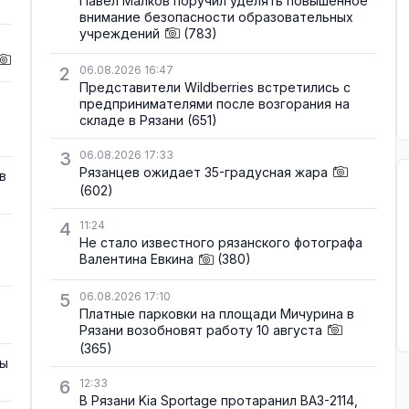
Павел Малков поручил уделять повышенное
внимание безопасности образовательных
учреждений
(783)
2
06.08.2026 16:47
Представители Wildberries встретились с
предпринимателями после возгорания на
складе в Рязани
(651)
3
06.08.2026 17:33
Рязанцев ожидает 35-градусная жара
в
(602)
4
11:24
Не стало известного рязанского фотографа
Валентина Евкина
(380)
5
06.08.2026 17:10
Платные парковки на площади Мичурина в
Рязани возобновят работу 10 августа
(365)
зы
6
12:33
В Рязани Kia Sportage протаранил ВАЗ-2114,