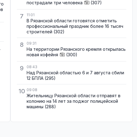
пострадали три человека
(307)
го
ов
7
11:01
В Рязанской области готовятся отметить
профессиональный праздник более 16 тысяч
строителей
(302)
8
09:31
,
На территории Рязанского кремля открылась
новая кофейня
(300)
9
08:43
Над Рязанской областью 6 и 7 августа сбили
12 БПЛА
(295)
10
09:08
Жительницу Рязанской области отправят в
колонию на 14 лет за поджог полицейской
машины
(288)