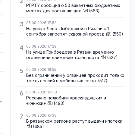
2
т
РГРТУ сообщил о 50 вакантных бюджетных
местах для поступающих
(563)
3
05.08.2026 17:52
На улице Лево-Лыбедской в Рязани с 1
сентября запретят сквозной проезд
(550)
4
05.08.2026 17:29
На улице Грибоедова в Рязани временно
ограничили движение транспорта
(527)
5
05.08.2026 16:55
Без ограничений у рязанцев проходит только
треть сессий в мобильных сетях
(512)
6
05.08.2026 16:38
Россияне полюбили «раскладушки» и
т
«книжки»
(493)
7
05.08.2026 15:38
В рязанском регионе растут выдачи ипотеки
(485)