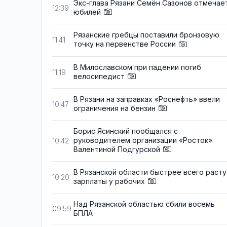
Экс-глава Рязани Семён Сазонов отмечае
12:39
юбилей
Рязанские гребцы поставили бронзовую
11:41
точку на первенстве России
В Милославском при падении погиб
11:19
велосипедист
В Рязани на заправках «Роснефть» ввели
10:47
ограничения на бензин
Борис Ясинский пообщался с
руководителем организации «Росток»
10:42
Валентиной Подгурской
В Рязанской области быстрее всего расту
10:20
зарплаты у рабочих
Над Рязанской областью сбили восемь
09:59
БПЛА