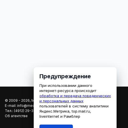
Предупреждение
При использовании данного
интернет-ресурса происходит
обработка и передача поведенческих
© 2009 - 2026, МЕДИАРЯЗАНЬ
и персональных данных
E-mail:
info@mediaryazan.ru
,
reklama@mediaryazan.ru
пользователей в систему аналитики
Тел.:
(4912) 29-33-66
Яндекс.Метрика, top.mail.ru,
Об агентстве
liveinternet и Рамблер