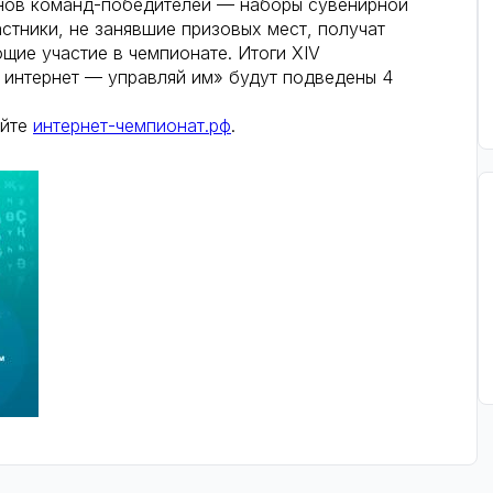
анов команд-победителей — наборы сувенирной
астники, не занявшие призовых мест, получат
ие участие в чемпионате. Итоги XIV
 интернет — управляй им» будут подведены 4
айте
интернет-чемпионат.рф
.