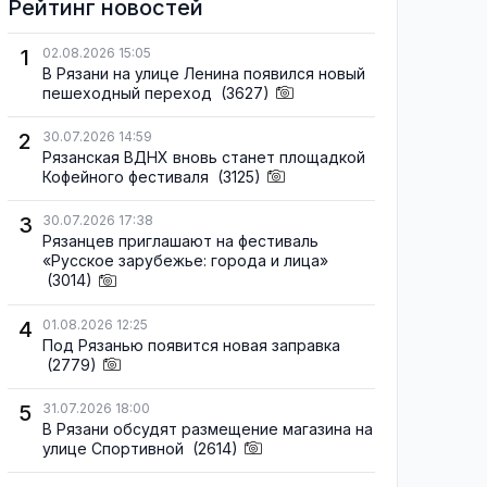
Рейтинг новостей
1
02.08.2026 15:05
В Рязани на улице Ленина появился новый
пешеходный переход
(3627)
2
30.07.2026 14:59
Рязанская ВДНХ вновь станет площадкой
Кофейного фестиваля
(3125)
3
30.07.2026 17:38
Рязанцев приглашают на фестиваль
«Русское зарубежье: города и лица»
(3014)
4
01.08.2026 12:25
Под Рязанью появится новая заправка
(2779)
5
31.07.2026 18:00
В Рязани обсудят размещение магазина на
улице Спортивной
(2614)