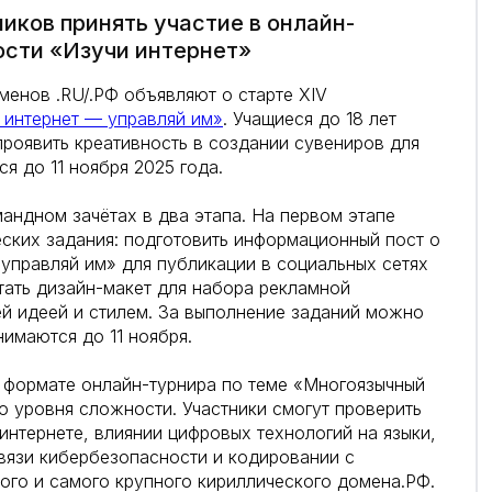
иков принять участие в онлайн-
ости «Изучи интернет»
енов .RU/.РФ объявляют о старте XIV
 интернет — управляй им»
. Учащиеся до 18 лет
проявить креативность в создании сувениров для
ся до 11 ноября 2025 года.
андном зачётах в два этапа. На первом этапе
еских задания: подготовить информационный пост о
управляй им» для публикации в социальных сетях
тать дизайн-макет для набора рекламной
й идеей и стилем. За выполнение заданий можно
нимаются до 11 ноября.
в формате онлайн-турнира по теме «Многоязычный
го уровня сложности. Участники смогут проверить
 интернете, влиянии цифровых технологий на языки,
связи кибербезопасности и кодировании с
вого и самого крупного кириллического домена.РФ.