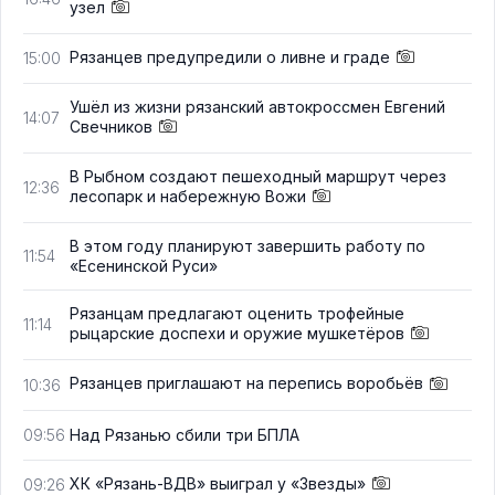
узел
Рязанцев предупредили о ливне и граде
15:00
Ушёл из жизни рязанский автокроссмен Евгений
14:07
Свечников
В Рыбном создают пешеходный маршрут через
12:36
лесопарк и набережную Вожи
В этом году планируют завершить работу по
11:54
«Есенинской Руси»
Рязанцам предлагают оценить трофейные
11:14
рыцарские доспехи и оружие мушкетёров
Рязанцев приглашают на перепись воробьёв
10:36
Над Рязанью сбили три БПЛА
09:56
ХК «Рязань-ВДВ» выиграл у «Звезды»
09:26