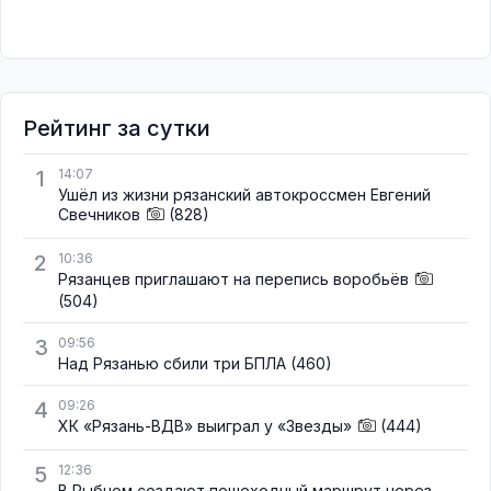
Рейтинг за сутки
1
14:07
Ушёл из жизни рязанский автокроссмен Евгений
Свечников
(828)
2
10:36
Рязанцев приглашают на перепись воробьёв
(504)
3
09:56
Над Рязанью сбили три БПЛА
(460)
4
09:26
ХК «Рязань-ВДВ» выиграл у «Звезды»
(444)
5
12:36
В Рыбном создают пешеходный маршрут через