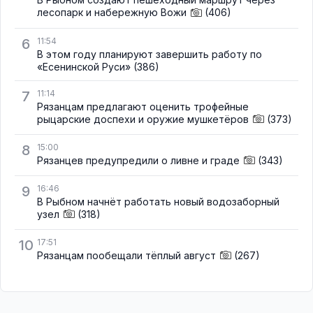
лесопарк и набережную Вожи
(406)
6
11:54
В этом году планируют завершить работу по
«Есенинской Руси»
(386)
7
11:14
Рязанцам предлагают оценить трофейные
рыцарские доспехи и оружие мушкетёров
(373)
8
15:00
Рязанцев предупредили о ливне и граде
(343)
9
16:46
В Рыбном начнёт работать новый водозаборный
узел
(318)
10
17:51
Рязанцам пообещали тёплый август
(267)