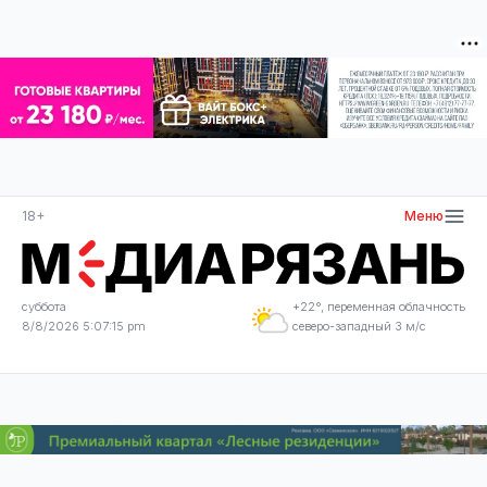
18+
Меню
суббота
+22°, переменная облачность
8/8/2026 5:07:15 pm
северо-западный 3 м/с