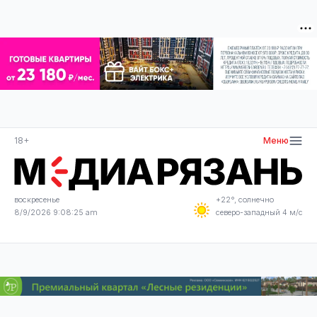
18+
Меню
воскресенье
+22°, солнечно
8/9/2026 9:08:25 am
северо-западный 4 м/с