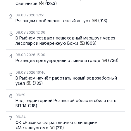
Свечников
(1283)
2
08.08.2026 17:51
Рязанцам пообещали тёплый август
(913)
3
08.08.2026 12:36
В Рыбном создают пешеходный маршрут через
лесопарк и набережную Вожи
(808)
4
08.08.2026 15:00
Рязанцев предупредили о ливне и граде
(736)
5
08.08.2026 16:46
В Рыбном начнёт работать новый водозаборный
узел
(735)
6
09:29
Над территорией Рязанской области сбили пять
БПЛА
(218)
7
09:34
ФК «Рязань» сыграл вничью с липецким
«Металлургом»
(211)