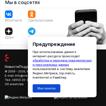
Мы в соцсетях
ВКонтакте
Одноклассники
Дзен
Телеграм
Предупреждение
При использовании данного
интернет-ресурса происходит
обработка и передача поведенческих
и персональных данных
Новости
Подробности
Афиша
Кино
пользователей в систему аналитики
© 2009 - 2026, МЕДИАРЯЗАНЬ
Яндекс.Метрика, top.mail.ru,
E-mail:
info@mediaryazan.ru
,
reklama@mediaryazan.ru
liveinternet и Рамблер
Тел.:
(4912) 29-33-66
Об агентстве
Мне понятно