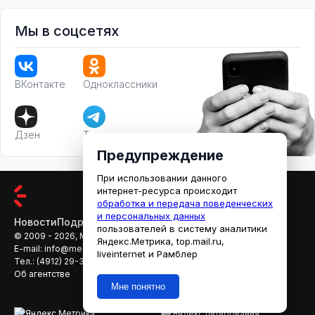
Мы в соцсетях
ВКонтакте
Одноклассники
Дзен
Телеграм
Предупреждение
При использовании данного
интернет-ресурса происходит
обработка и передача поведенческих
и персональных данных
Новости
Подробности
Афиша
Кино
пользователей в систему аналитики
© 2009 - 2026, МЕДИАРЯЗАНЬ
Яндекс.Метрика, top.mail.ru,
E-mail:
info@mediaryazan.ru
,
reklama@mediaryazan.ru
liveinternet и Рамблер
Тел.:
(4912) 29-33-66
Об агентстве
Мне понятно