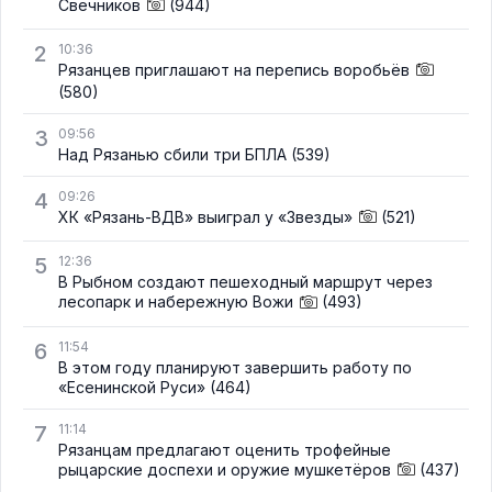
Свечников
(944)
2
10:36
Рязанцев приглашают на перепись воробьёв
(580)
3
09:56
Над Рязанью сбили три БПЛА
(539)
4
09:26
ХК «Рязань-ВДВ» выиграл у «Звезды»
(521)
5
12:36
В Рыбном создают пешеходный маршрут через
лесопарк и набережную Вожи
(493)
6
11:54
В этом году планируют завершить работу по
«Есенинской Руси»
(464)
7
11:14
Рязанцам предлагают оценить трофейные
рыцарские доспехи и оружие мушкетёров
(437)