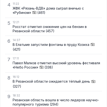
4
11:22
ЖФК «Рязань-ВДВ» дома сыграл вничью с
«Рубином»
(461)
5
12:21
Росстат отметил снижение цен на бензин в
Рязанской области
(457)
6
14:37
В Елатьме запустили фонтаны в пруду Козиха
(421)
7
17:11
Павел Малков отметил высокий уровень фестиваля
«Небо России»
(338)
8
16:12
В Рязанской области ожидается тёплый день
(327)
9
18:32
Рязанская область вошла в число лидеров научно-
популярного туризма
(294)