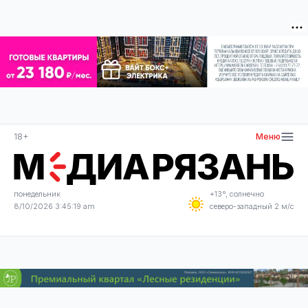
18+
Меню
понедельник
+13°, солнечно
8/10/2026 3:45:19 am
северо-западный 2 м/с