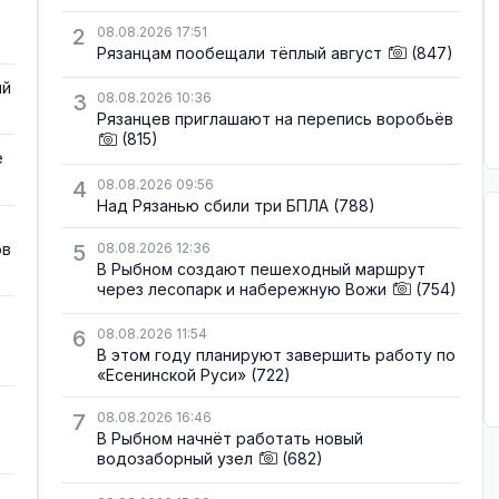
2
08.08.2026 17:51
Рязанцам пообещали тёплый август
(847)
ый
3
08.08.2026 10:36
Рязанцев приглашают на перепись воробьёв
(815)
е
4
08.08.2026 09:56
Над Рязанью сбили три БПЛА
(788)
ов
5
08.08.2026 12:36
В Рыбном создают пешеходный маршрут
через лесопарк и набережную Вожи
(754)
6
08.08.2026 11:54
В этом году планируют завершить работу по
«Есенинской Руси»
(722)
7
08.08.2026 16:46
В Рыбном начнёт работать новый
водозаборный узел
(682)