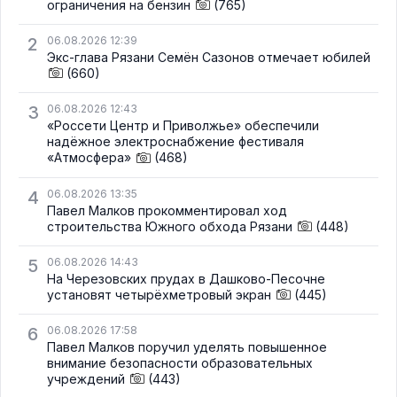
ограничения на бензин
(765)
2
06.08.2026 12:39
Экс-глава Рязани Семён Сазонов отмечает юбилей
(660)
3
06.08.2026 12:43
«Россети Центр и Приволжье» обеспечили
надёжное электроснабжение фестиваля
«Атмосфера»
(468)
4
06.08.2026 13:35
Павел Малков прокомментировал ход
строительства Южного обхода Рязани
(448)
5
06.08.2026 14:43
На Черезовских прудах в Дашково-Песочне
установят четырёхметровый экран
(445)
6
06.08.2026 17:58
Павел Малков поручил уделять повышенное
внимание безопасности образовательных
учреждений
(443)