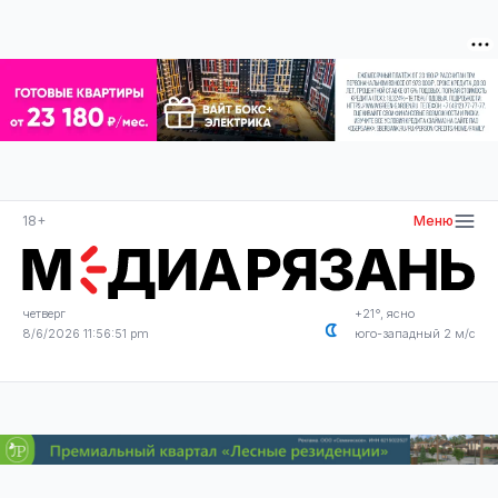
18+
Меню
четверг
+21°, ясно
8/6/2026 11:56:52 pm
юго-западный 2 м/с