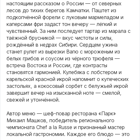
настоящим рассказом о России — от северных
лесов до тихих берегов Камчатки. Паштет из
подкопчённой форели с луковым мармеладом и
каперсами фри задаст тон вечеру — лёгкий и
чувственный. За ним последует тартар из марала с
таёжной брусникой — вкус чистоты и силы,
рождённый в недрах Сибири. Сердцем ужина
станет рулет из вырезки Вагю с мороженым из
белых грибов и соусом из чёрного трюфеля —
встреча Востока и России, где контрасты
становятся гармонией. Кулебяка с лобстером и
карельской красной икрой напомнит о купеческих
застольях, а кокосовый сорбет с белужьей икрой
завершит вечер на изысканной ноте — смелой,
свежей и утончённой.
Автор меню — шеф-повар ресторана «Парк»
Михаил Машков, победитель регионального
чемпионата Chef a la Russe и признанный мастер
локальной гастрономии. Каждое его блюдо — это