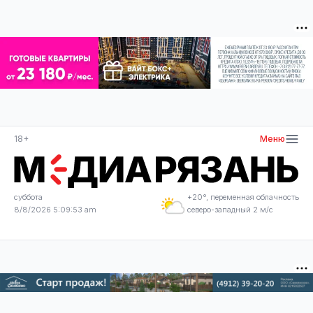
18+
Меню
суббота
+20°, переменная облачность
8/8/2026 5:09:53 am
северо-западный 2 м/с