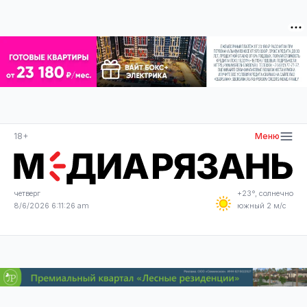
18+
Меню
четверг
+23°, солнечно
8/6/2026 6:11:26 am
южный 2 м/с