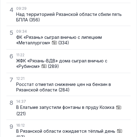
4
09:29
Над территорией Рязанской области сбили пять
БПЛА
(356)
5
09:34
ФК «Рязань» сыграл вничью с липецким
«Металлургом»
(334)
6
11:22
ЖФК «Рязань-ВДВ» дома сыграл вничью с
«Рубином»
(289)
7
12:21
Росстат отметил снижение цен на бензин в
Рязанской области
(284)
8
14:37
В Елатьме запустили фонтаны в пруду Козиха
(221)
9
16:12
В Рязанской области ожидается тёплый день