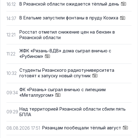
В Рязанской области ожидается тёплый день
16:12
В Елатьме запустили фонтаны в пруду Козиха
14:37
Росстат отметил снижение цен на бензин в
12:21
Рязанской области
ЖФК «Рязань-ВДВ» дома сыграл вничью с
11:22
«Рубином»
Студенты Рязанского радиотуниверситета
10:32
готовят к запуску новый спутник
ФК «Рязань» сыграл вничью с липецким
09:34
«Металлургом»
Над территорией Рязанской области сбили пять
09:29
БПЛА
Рязанцам пообещали тёплый август
08.08.2026 17:51