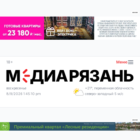
18+
Меню
воскресенье
+21°, переменная облачность
8/9/2026 1:45:10 pm
северо-западный 5 м/с