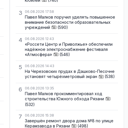
юбилей
(740)
3
06.08.2026 17:58
Павел Малков поручил уделять повышенное
внимание безопасности образовательных
учреждений
(590)
4
06.08.2026 12:43
«Россети Центр и Приволжье» обеспечили
надёжное электроснабжение фестиваля
«Атмосфера»
(546)
5
06.08.2026 14:43
На Черезовских прудах в Дашково-Песочне
установят четырёхметровый экран
(538)
6
06.08.2026 13:35
Павел Малков прокомментировал ход
строительства Южного обхода Рязани
(532)
7
06.08.2026 15:38
Завершён ремонт двора дома №8 по улице
Керамзавода в Рязани
(498)