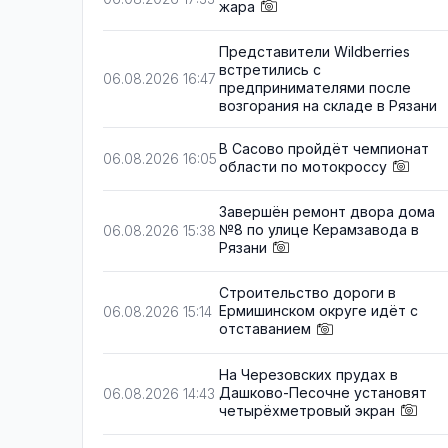
жара
Представители Wildberries
встретились с
06.08.2026 16:47
предпринимателями после
возгорания на складе в Рязани
В Сасово пройдёт чемпионат
06.08.2026 16:05
области по мотокроссу
Завершён ремонт двора дома
№8 по улице Керамзавода в
06.08.2026 15:38
Рязани
Строительство дороги в
Ермишинском округе идёт с
06.08.2026 15:14
отставанием
На Черезовских прудах в
Дашково-Песочне установят
06.08.2026 14:43
четырёхметровый экран