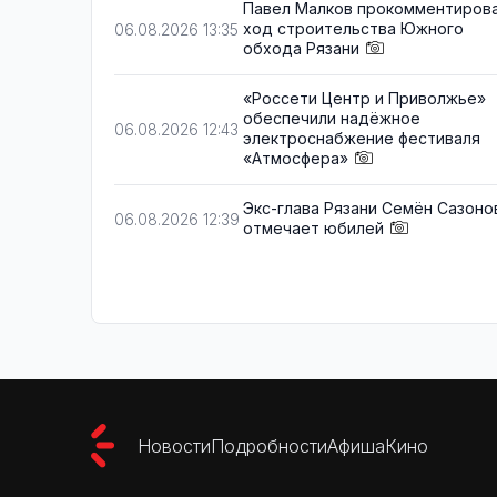
Павел Малков прокомментиров
ход строительства Южного
06.08.2026 13:35
обхода Рязани
«Россети Центр и Приволжье»
обеспечили надёжное
06.08.2026 12:43
электроснабжение фестиваля
«Атмосфера»
Экс-глава Рязани Семён Сазоно
06.08.2026 12:39
отмечает юбилей
Новости
Подробности
Афиша
Кино