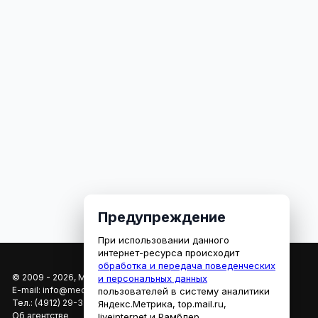
Предупреждение
При использовании данного
интернет-ресурса происходит
обработка и передача поведенческих
© 2009 - 2026, МЕДИАРЯЗАНЬ
и персональных данных
E-mail:
info@mediaryazan.ru
,
reklama@mediaryazan.ru
пользователей в систему аналитики
Тел.:
(4912) 29-33-66
Яндекс.Метрика, top.mail.ru,
Об агентстве
liveinternet и Рамблер