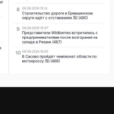
ал
8
06.08.2026 15:14
Строительство дороги в Ермишинском
округе идёт с отставанием
(490)
9
06.08.2026 16:47
Представители Wildberries встретились с
предпринимателями после возгорания на
складе в Рязани
(487)
в
10
06.08.2026 16:05
В Сасово пройдёт чемпионат области по
мотокроссу
(466)