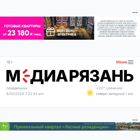
18+
Меню
понедельник
+20°, солнечно
8/10/2026 7:22:44 am
северо-западный 1 м/с