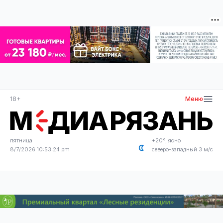
18+
Меню
пятница
+20°, ясно
8/7/2026 10:53:24 pm
северо-западный 3 м/с