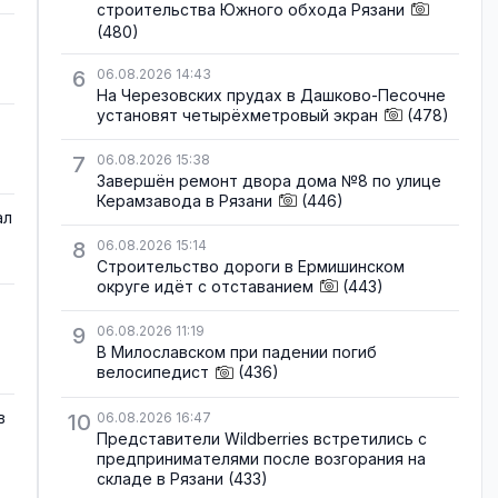
строительства Южного обхода Рязани
(480)
6
06.08.2026 14:43
На Черезовских прудах в Дашково-Песочне
установят четырёхметровый экран
(478)
7
06.08.2026 15:38
Завершён ремонт двора дома №8 по улице
Керамзавода в Рязани
(446)
ал
8
06.08.2026 15:14
Строительство дороги в Ермишинском
округе идёт с отставанием
(443)
9
06.08.2026 11:19
В Милославском при падении погиб
велосипедист
(436)
в
10
06.08.2026 16:47
Представители Wildberries встретились с
предпринимателями после возгорания на
складе в Рязани
(433)