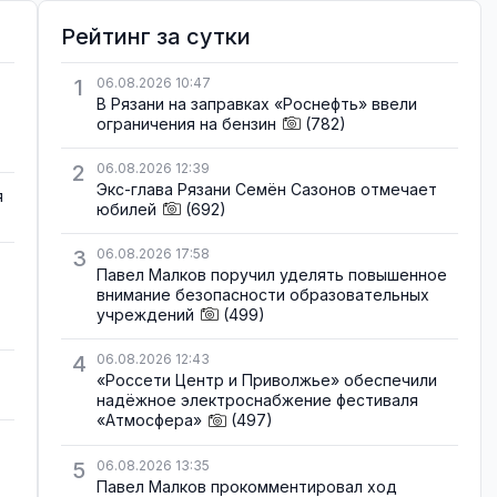
Рейтинг за сутки
1
06.08.2026 10:47
В Рязани на заправках «Роснефть» ввели
ограничения на бензин
(782)
2
06.08.2026 12:39
Экс-глава Рязани Семён Сазонов отмечает
я
юбилей
(692)
3
06.08.2026 17:58
Павел Малков поручил уделять повышенное
внимание безопасности образовательных
учреждений
(499)
4
06.08.2026 12:43
«Россети Центр и Приволжье» обеспечили
надёжное электроснабжение фестиваля
«Атмосфера»
(497)
5
06.08.2026 13:35
Павел Малков прокомментировал ход