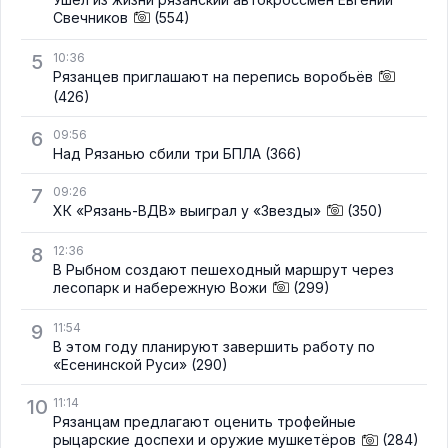
Свечников
(554)
5
10:36
Рязанцев приглашают на перепись воробьёв
(426)
6
09:56
Над Рязанью сбили три БПЛА
(366)
7
09:26
ХК «Рязань-ВДВ» выиграл у «Звезды»
(350)
8
12:36
В Рыбном создают пешеходный маршрут через
лесопарк и набережную Вожи
(299)
9
11:54
В этом году планируют завершить работу по
«Есенинской Руси»
(290)
10
11:14
Рязанцам предлагают оценить трофейные
рыцарские доспехи и оружие мушкетёров
(284)