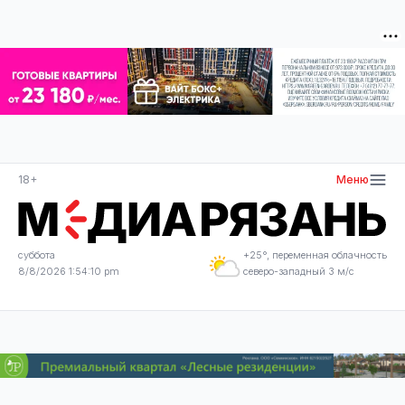
18+
Меню
суббота
+25°, переменная облачность
8/8/2026 1:54:11 pm
северо-западный 3 м/с