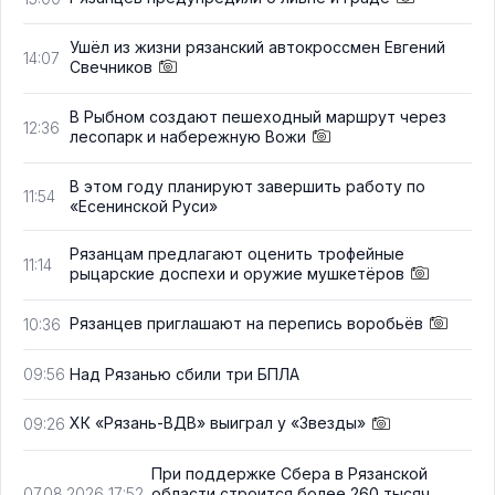
Ушёл из жизни рязанский автокроссмен Евгений
14:07
Свечников
В Рыбном создают пешеходный маршрут через
12:36
лесопарк и набережную Вожи
В этом году планируют завершить работу по
11:54
«Есенинской Руси»
Рязанцам предлагают оценить трофейные
11:14
рыцарские доспехи и оружие мушкетёров
Рязанцев приглашают на перепись воробьёв
10:36
Над Рязанью сбили три БПЛА
09:56
ХК «Рязань-ВДВ» выиграл у «Звезды»
09:26
При поддержке Сбера в Рязанской
области строится более 260 тысяч
07.08.2026 17:52