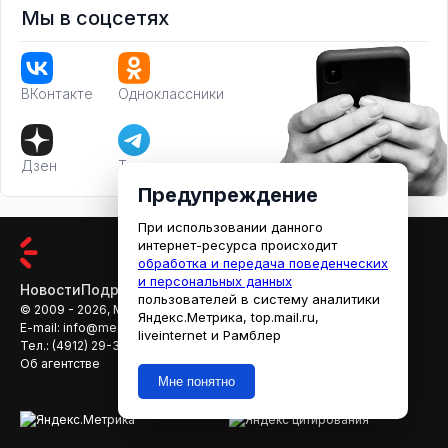
Мы в соцсетях
ВКонтакте
Одноклассники
Дзен
Телеграм
Предупреждение
При использовании данного
интернет-ресурса происходит
обработка и передача поведенческих
и персональных данных
Новости
Подробности
Афиша
Кино
пользователей в систему аналитики
© 2009 - 2026, МЕДИАРЯЗАНЬ
Яндекс.Метрика, top.mail.ru,
E-mail:
info@mediaryazan.ru
,
reklama@mediaryazan.ru
liveinternet и Рамблер
Тел.:
(4912) 29-33-66
Об агентстве
Мне понятно