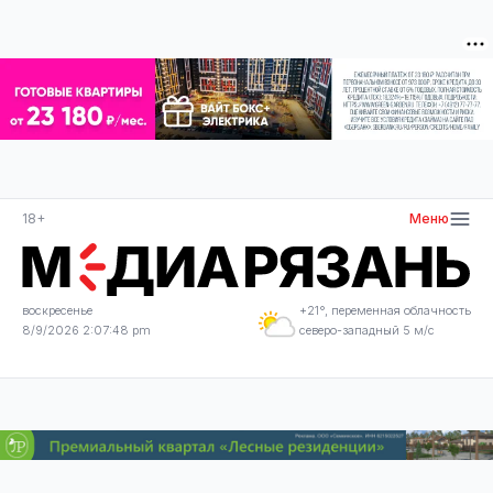
18+
Меню
воскресенье
+21°, переменная облачность
8/9/2026 2:07:48 pm
северо-западный 5 м/с