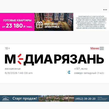
18+
Меню
воскресенье
+16°, ясно
8/9/2026 1:46:09 am
северо-западный 3 м/с