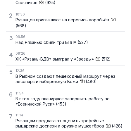
Свечников
(925)
2
10:36
Рязанцев приглашают на перепись воробьёв
(568)
3
09:56
Над Рязанью сбили три БПЛА
(527)
4
09:26
ХК «Рязань-ВДВ» выиграл у «Звезды»
(512)
5
12:36
В Рыбном создают пешеходный маршрут через
лесопарк и набережную Вожи
(480)
6
11:54
В этом году планируют завершить работу по
«Есенинской Руси»
(453)
7
11:14
Рязанцам предлагают оценить трофейные
рыцарские доспехи и оружие мушкетёров
(428)