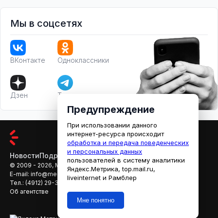
Мы в соцсетях
ВКонтакте
Одноклассники
Дзен
Телеграм
Предупреждение
При использовании данного
интернет-ресурса происходит
обработка и передача поведенческих
и персональных данных
Новости
Подробности
Афиша
Кино
пользователей в систему аналитики
© 2009 - 2026, МЕДИАРЯЗАНЬ
Яндекс.Метрика, top.mail.ru,
E-mail:
info@mediaryazan.ru
,
reklama@mediaryazan.ru
liveinternet и Рамблер
Тел.:
(4912) 29-33-66
Об агентстве
Мне понятно