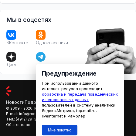
Мы в соцсетях
ВКонтакте
Одноклассники
Дзен
Телеграм
Предупреждение
При использовании данного
интернет-ресурса происходит
обработка и передача поведенческих
и персональных данных
Новости
Подробности
Афиша
Кино
пользователей в систему аналитики
© 2009 - 2026, МЕДИАРЯЗАНЬ
Яндекс.Метрика, top.mail.ru,
E-mail:
info@mediaryazan.ru
,
reklama@mediaryazan.ru
liveinternet и Рамблер
Тел.:
(4912) 29-33-66
Об агентстве
Мне понятно