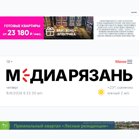
18+
Меню
четверг
+23°, солнечно
8/6/2026 6:22:30 am
южный 2 м/с