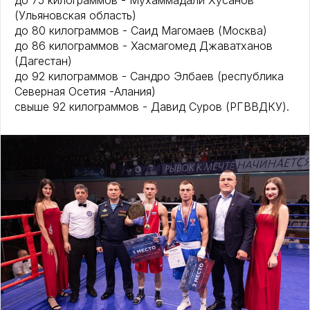
до 75 килограммов - Мухаммадали Хусанов
(Ульяновская область)
до 80 килограммов - Саид Магомаев (Москва)
до 86 килограммов - Хасмагомед Джаватханов
(Дагестан)
до 92 килограммов - Сандро Элбаев (республика
Северная Осетия -Алания)
свыше 92 килограммов - Давид Суров (РГВВДКУ).