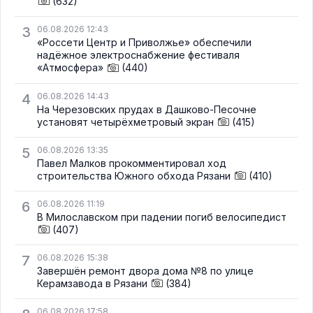
(632)
3
06.08.2026 12:43
«Россети Центр и Приволжье» обеспечили
надёжное электроснабжение фестиваля
«Атмосфера»
(440)
4
06.08.2026 14:43
На Черезовских прудах в Дашково-Песочне
установят четырёхметровый экран
(415)
5
06.08.2026 13:35
Павел Малков прокомментировал ход
строительства Южного обхода Рязани
(410)
6
06.08.2026 11:19
В Милославском при падении погиб велосипедист
(407)
7
06.08.2026 15:38
Завершён ремонт двора дома №8 по улице
Керамзавода в Рязани
(384)
06.08.2026 17:58