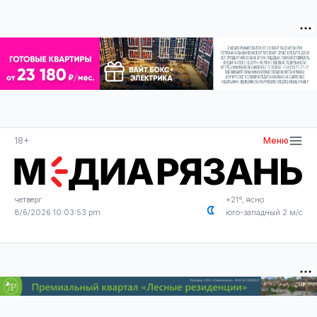
18+
Меню
четверг
+21°, ясно
8/6/2026 10:03:53 pm
юго-западный 2 м/с