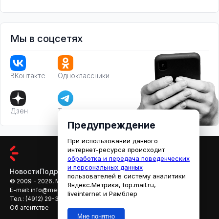
Мы в соцсетях
ВКонтакте
Одноклассники
Дзен
Телеграм
Предупреждение
При использовании данного
интернет-ресурса происходит
обработка и передача поведенческих
и персональных данных
Новости
Подробности
Афиша
Кино
пользователей в систему аналитики
© 2009 - 2026, МЕДИАРЯЗАНЬ
Яндекс.Метрика, top.mail.ru,
E-mail:
info@mediaryazan.ru
,
reklama@mediaryazan.ru
liveinternet и Рамблер
Тел.:
(4912) 29-33-66
Об агентстве
Мне понятно