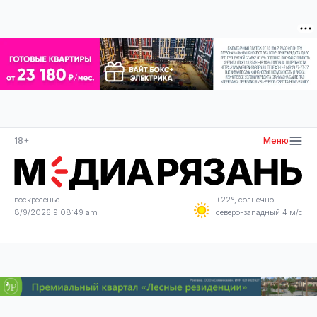
18+
Меню
воскресенье
+22°, солнечно
8/9/2026 9:08:49 am
северо-западный 4 м/с