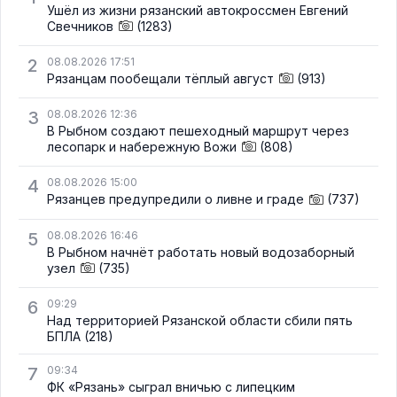
Ушёл из жизни рязанский автокроссмен Евгений
Свечников
(1283)
2
08.08.2026 17:51
Рязанцам пообещали тёплый август
(913)
3
08.08.2026 12:36
В Рыбном создают пешеходный маршрут через
лесопарк и набережную Вожи
(808)
4
08.08.2026 15:00
Рязанцев предупредили о ливне и граде
(737)
5
08.08.2026 16:46
В Рыбном начнёт работать новый водозаборный
узел
(735)
6
09:29
Над территорией Рязанской области сбили пять
БПЛА
(218)
7
09:34
ФК «Рязань» сыграл вничью с липецким