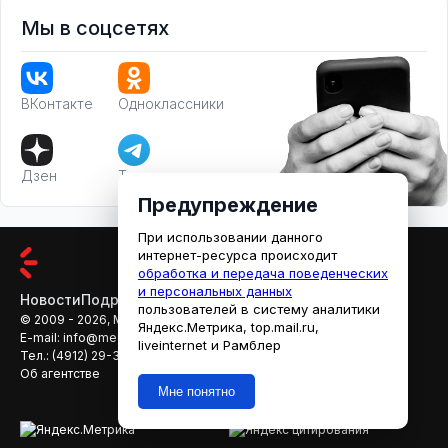
Мы в соцсетях
ВКонтакте
Одноклассники
Дзен
Телеграм
Предупреждение
При использовании данного
интернет-ресурса происходит
обработка и передача поведенческих
и персональных данных
Новости
Подробности
Афиша
Кино
пользователей в систему аналитики
© 2009 - 2026, МЕДИАРЯЗАНЬ
Яндекс.Метрика, top.mail.ru,
E-mail:
info@mediaryazan.ru
,
reklama@mediaryazan.ru
liveinternet и Рамблер
Тел.:
(4912) 29-33-66
Об агентстве
Мне понятно