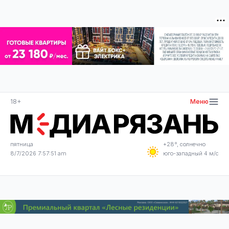
18+
Меню
пятница
+28°, солнечно
8/7/2026 7:57:52 am
юго-западный 4 м/с