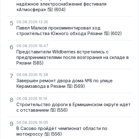
надёжное электроснабжение фестиваля
«Атмосфера»
(604)
5
06.08.2026 13:35
Павел Малков прокомментировал ход
строительства Южного обхода Рязани
(602)
6
06.08.2026 16:47
Представители Wildberries встретились с
предпринимателями после возгорания на складе в
Рязани
(585)
7
06.08.2026 15:38
Завершён ремонт двора дома №8 по улице
Керамзавода в Рязани
(569)
8
06.08.2026 15:14
Строительство дороги в Ермишинском округе идёт
с отставанием
(556)
9
06.08.2026 16:05
В Сасово пройдёт чемпионат области по
мотокроссу
(556)