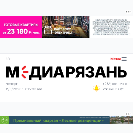
18+
Меню
четверг
+28°, солнечно
8/6/2026 10:35:04 am
южный 3 м/с