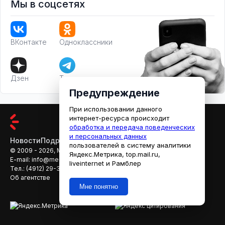
Мы в соцсетях
ВКонтакте
Одноклассники
Дзен
Телеграм
Предупреждение
При использовании данного
интернет-ресурса происходит
обработка и передача поведенческих
и персональных данных
Новости
Подробности
Афиша
Кино
пользователей в систему аналитики
© 2009 - 2026, МЕДИАРЯЗАНЬ
Яндекс.Метрика, top.mail.ru,
E-mail:
info@mediaryazan.ru
,
reklama@mediaryazan.ru
liveinternet и Рамблер
Тел.:
(4912) 29-33-66
Об агентстве
Мне понятно