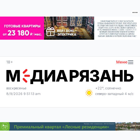
18+
Меню
воскресенье
+22°, солнечно
8/9/2026 9:51:13 am
северо-западный 4 м/с