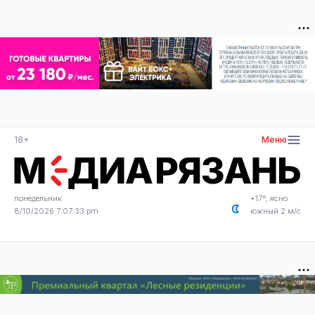
18+
Меню
понедельник
+17°, ясно
8/10/2026 7:07:34 pm
южный 2 м/с