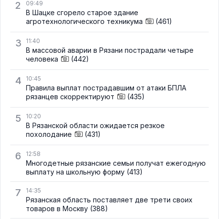
2
09:49
В Шацке сгорело старое здание
агротехнологического техникума
(461)
3
11:40
В массовой аварии в Рязани пострадали четыре
человека
(442)
4
10:45
Правила выплат пострадавшим от атаки БПЛА
рязанцев скорректируют
(435)
5
10:20
В Рязанской области ожидается резкое
похолодание
(431)
6
12:58
Многодетные рязанские семьи получат ежегодную
выплату на школьную форму
(413)
7
14:35
Рязанская область поставляет две трети своих
товаров в Москву
(388)