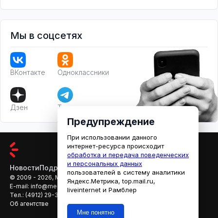
Мы в соцсетях
ВКонтакте
Одноклассники
Дзен
Телеграм
Предупреждение
При использовании данного
интернет-ресурса происходит
обработка и передача поведенческих
и персональных данных
Новости
Подробности
Афиша
Кино
пользователей в систему аналитики
© 2009 - 2026, МЕДИАРЯЗАНЬ
Яндекс.Метрика, top.mail.ru,
E-mail:
info@mediaryazan.ru
,
reklama@mediaryazan.ru
liveinternet и Рамблер
Тел.:
(4912) 29-33-66
Об агентстве
Мне понятно