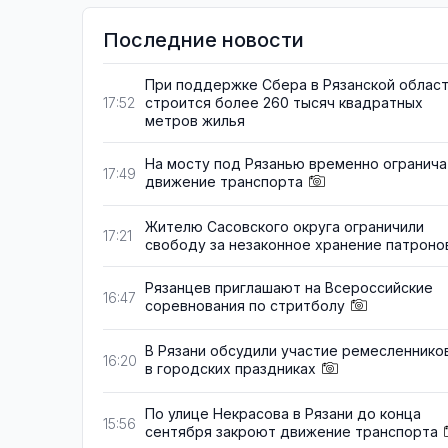
Последние новости
При поддержке Сбера в Рязанской облас
строится более 260 тысяч квадратных
17:52
метров жилья
На мосту под Рязанью временно огранича
17:49
движение транспорта
Жителю Сасовского округа ограничили
17:21
свободу за незаконное хранение патроно
Рязанцев приглашают на Всероссийские
16:47
соревнования по стритболу
В Рязани обсудили участие ремесленнико
16:20
в городских праздниках
По улице Некрасова в Рязани до конца
15:56
сентября закроют движение транспорта