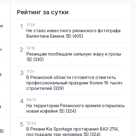
Рейтинг за сутки
1
11:24
ти
Не стало известного рязанского фотографа
Валентина Евкина
(405)
2
13:15
т
Рязанцам пообещали сильную жару и грозы
(330)
3
11:01
в
В Рязанской области готовятся отметить
профессиональный праздник более 16 тысяч
строителей
(329)
4
09:31
На территории Рязанского кремля открылась
в
новая кофейня
(324)
5
12:33
В Рязани Kia Sportage протаранил ВАЗ-2114,
пострадали три человека
(324)