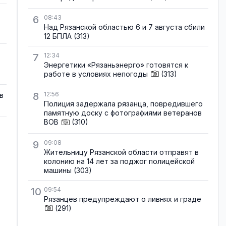
6
08:43
Над Рязанской областью 6 и 7 августа сбили
12 БПЛА
(313)
7
12:34
Энергетики «Рязаньэнерго» готовятся к
работе в условиях непогоды
(313)
8
12:56
в
Полиция задержала рязанца, повредившего
памятную доску с фотографиями ветеранов
ВОВ
(310)
9
09:08
Жительницу Рязанской области отправят в
колонию на 14 лет за поджог полицейской
машины
(303)
10
09:54
Рязанцев предупреждают о ливнях и граде
(291)