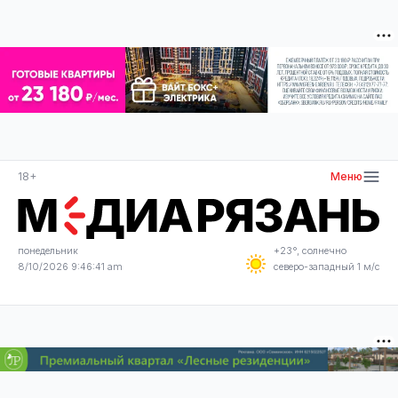
18+
Меню
понедельник
+23°, солнечно
8/10/2026 9:46:42 am
северо-западный 1 м/с