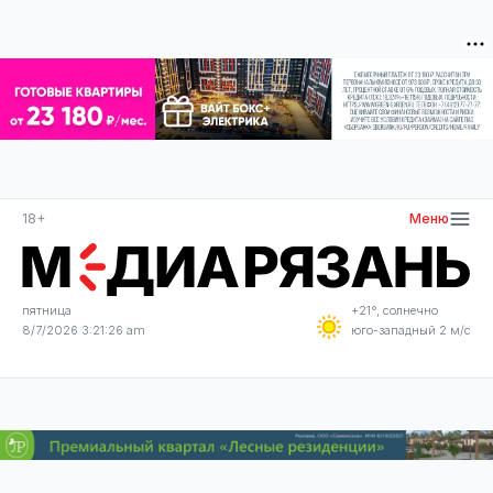
18+
Меню
пятница
+21°, солнечно
8/7/2026 3:21:26 am
юго-западный 2 м/с