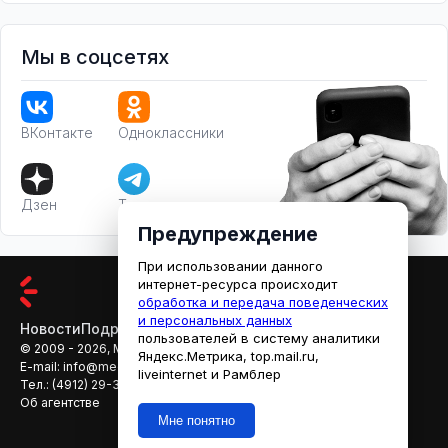
Мы в соцсетях
ВКонтакте
Одноклассники
Дзен
Телеграм
Предупреждение
При использовании данного
интернет-ресурса происходит
обработка и передача поведенческих
и персональных данных
Новости
Подробности
Афиша
Кино
пользователей в систему аналитики
© 2009 - 2026, МЕДИАРЯЗАНЬ
Яндекс.Метрика, top.mail.ru,
E-mail:
info@mediaryazan.ru
,
reklama@mediaryazan.ru
liveinternet и Рамблер
Тел.:
(4912) 29-33-66
Об агентстве
Мне понятно