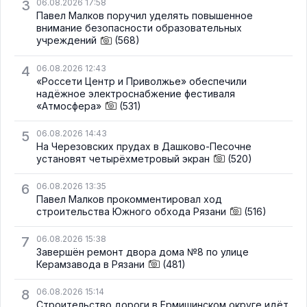
3
06.08.2026 17:58
Павел Малков поручил уделять повышенное
внимание безопасности образовательных
учреждений
(568)
4
06.08.2026 12:43
«Россети Центр и Приволжье» обеспечили
надёжное электроснабжение фестиваля
«Атмосфера»
(531)
5
06.08.2026 14:43
На Черезовских прудах в Дашково-Песочне
установят четырёхметровый экран
(520)
6
06.08.2026 13:35
Павел Малков прокомментировал ход
строительства Южного обхода Рязани
(516)
7
06.08.2026 15:38
Завершён ремонт двора дома №8 по улице
Керамзавода в Рязани
(481)
8
06.08.2026 15:14
Строительство дороги в Ермишинском округе идёт