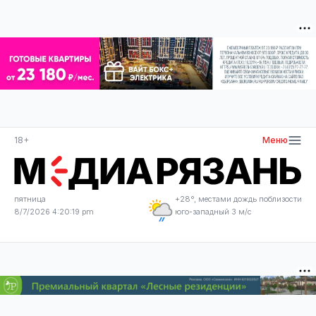
18+
Меню
пятница
+28°, местами дождь поблизости
8/7/2026 4:20:19 pm
юго-западный 3 м/с