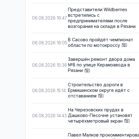
Представители Wildberries
встретились с
06.08.2026 16:47
предпринимателями после
возгорания на складе в Рязани
В Сасово пройдёт чемпионат
06.08.2026 16:05
области по мотокроссу
Завершён ремонт двора дома
№8 по улице Керамзавода в
06.08.2026 15:38
Рязани
Строительство дороги в
Ермишинском округе идёт с
06.08.2026 15:14
отставанием
На Черезовских прудах в
Дашково-Песочне установят
06.08.2026 14:43
четырёхметровый экран
Павел Малков прокомментиров