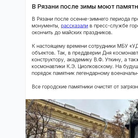
В Рязани после зимы моют памят
В Рязани после осенне-зимнего периода пр
монументы,
рассказали
в пресс-службе гор
окончить до майских праздников.
К настоящему времени сотрудники МБУ «УД
объектов. Так, в преддверии Дня космона
конструктору, академику В.Ф. Уткину, а т
космонавтики К.Э. Циолковскому. На будущ
порядок памятник легендарному военачальн
Все городские памятники очистят от загряз