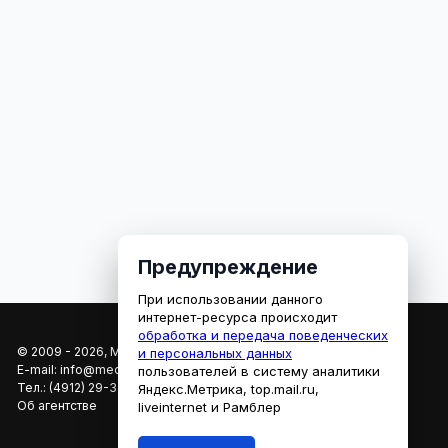
Предупреждение
При использовании данного
интернет-ресурса происходит
обработка и передача поведенческих
© 2009 - 2026, МЕДИАРЯЗАНЬ
и персональных данных
E-mail:
info@mediaryazan.ru
,
reklama@mediaryazan.ru
пользователей в систему аналитики
Тел.:
(4912) 29-33-66
Яндекс.Метрика, top.mail.ru,
Об агентстве
liveinternet и Рамблер