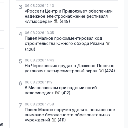
3
06.08.2026 12:43
«Россети Центр и Приволжье» обеспечили
надёжное электроснабжение фестиваля
«Атмосфера»
(449)
4
06.08.2026 13:35
Павел Малков прокомментировал ход
строительства Южного обхода Рязани
(426)
5
06.08.2026 14:43
На Черезовских прудах в Дашково-Песочне
установят четырёхметровый экран
(424)
6
06.08.2026 11:19
В Милославском при падении погиб
велосипедист
(412)
7
06.08.2026 17:58
Павел Малков поручил уделять повышенное
внимание безопасности образовательных
учреждений
(411)
ал