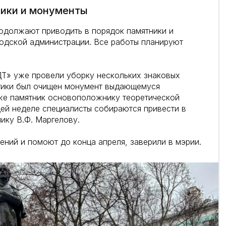
ники и монументы
одолжают приводить в порядок памятники и
одской администрации. Все работы планируют
Т» уже провели уборку нескольких знаковых
втики был очищен монумент выдающемуся
акже памятник основоположнику теоретической
ей неделе специалисты собираются привести в
ику В.Ф. Маргелову.
нений и помоют до конца апреля, заверили в мэрии.