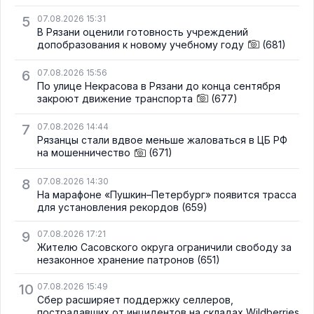
5
07.08.2026 15:31
В Рязани оценили готовность учреждений
допобразования к новому учебному году
(681)
6
07.08.2026 15:56
По улице Некрасова в Рязани до конца сентября
закроют движение транспорта
(677)
7
07.08.2026 14:44
Рязанцы стали вдвое меньше жаловаться в ЦБ РФ
на мошенничество
(671)
8
07.08.2026 14:30
На марафоне «Пушкин–Петербург» появится трасса
для установления рекордов
(659)
9
07.08.2026 17:21
Жителю Сасовского округа ограничили свободу за
незаконное хранение патронов
(651)
10
07.08.2026 15:49
Сбер расширяет поддержку селлеров,
пострадавших от инцидентов на складах Wildberries