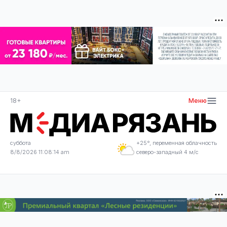
18+
Меню
суббота
+25°, переменная облачность
8/8/2026 11:08:14 am
северо-западный 4 м/с