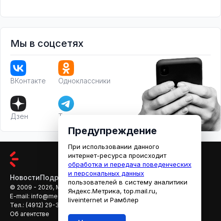
Мы в соцсетях
ВКонтакте
Одноклассники
Дзен
Телеграм
Предупреждение
При использовании данного
интернет-ресурса происходит
обработка и передача поведенческих
и персональных данных
Новости
Подробности
Афиша
Кино
пользователей в систему аналитики
© 2009 - 2026, МЕДИАРЯЗАНЬ
Яндекс.Метрика, top.mail.ru,
E-mail:
info@mediaryazan.ru
,
reklama@mediaryazan.ru
liveinternet и Рамблер
Тел.:
(4912) 29-33-66
Об агентстве