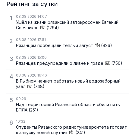
Рейтинг за сутки
1
08.08.2026 14:07
Ушёл из жизни рязанский автокроссмен Евгений
Свечников
(1294)
2
08.08.2026 17:51
Рязанцам пообещали тёплый август
(926)
3
08.08.2026 15:00
Рязанцев предупредили о ливне и граде
(750)
4
08.08.2026 16:46
В Рыбном начнёт работать новый водозаборный
узел
(748)
5
09:29
Над территорией Рязанской области сбили пять
БПЛА
(251)
6
10:32
Студенты Рязанского радиотуниверситета готовят
к запуску новый спутник
(241)