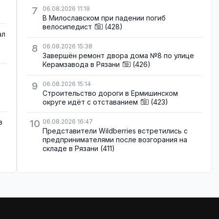
7
06.08.2026 11:19
В Милославском при падении погиб
велосипедист
(428)
ал
8
06.08.2026 15:38
Завершён ремонт двора дома №8 по улице
Керамзавода в Рязани
(426)
9
06.08.2026 15:14
Строительство дороги в Ермишинском
округе идёт с отставанием
(423)
в
10
06.08.2026 16:47
Представители Wildberries встретились с
предпринимателями после возгорания на
складе в Рязани
(411)