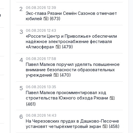
2
06.08.2026 12:39
Экс-глава Рязани Семён Сазонов отмечает
я
юбилей
(673)
3
06.08.2026 12:43
«Россети Центр и Приволжье» обеспечили
надёжное электроснабжение фестиваля
«Атмосфера»
(479)
4
06.08.2026 17:58
Павел Малков поручил уделять повышенное
внимание безопасности образовательных
учреждений
(470)
5
06.08.2026 13:35
Павел Малков прокомментировал ход
строительства Южного обхода Рязани
(461)
6
06.08.2026 14:43
На Черезовских прудах в Дашково-Песочне
установят четырёхметровый экран
(458)