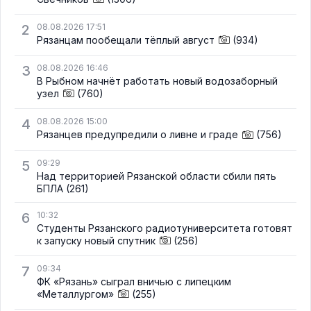
2
08.08.2026 17:51
Рязанцам пообещали тёплый август
(934)
3
08.08.2026 16:46
В Рыбном начнёт работать новый водозаборный
узел
(760)
4
08.08.2026 15:00
Рязанцев предупредили о ливне и граде
(756)
5
09:29
Над территорией Рязанской области сбили пять
БПЛА
(261)
6
10:32
Студенты Рязанского радиотуниверситета готовят
к запуску новый спутник
(256)
7
09:34
ФК «Рязань» сыграл вничью с липецким
«Металлургом»
(255)