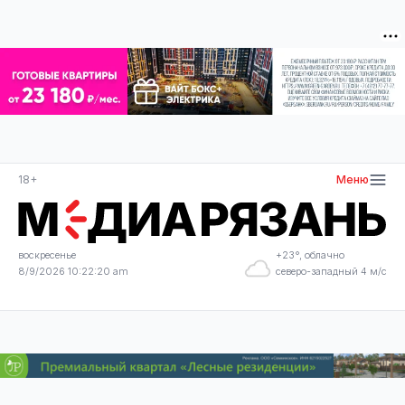
18+
Меню
воскресенье
+23°, облачно
8/9/2026 10:22:20 am
северо-западный 4 м/с