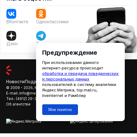
ВКонтакте
Одноклассники
Дзен
Телеграм
Предупреждение
При использовании данного
интернет-ресурса происходит
обработка и передача поведенческих
и персональных данных
Новости
Подробности
Афиша
Кино
пользователей в систему аналитики
© 2009 - 2026, МЕДИАРЯЗАНЬ
Яндекс.Метрика, top.mail.ru,
E-mail:
info@mediaryazan.ru
,
reklama@mediaryazan.ru
liveinternet и Рамблер
Тел.:
(4912) 29-33-66
Об агентстве
Мне понятно