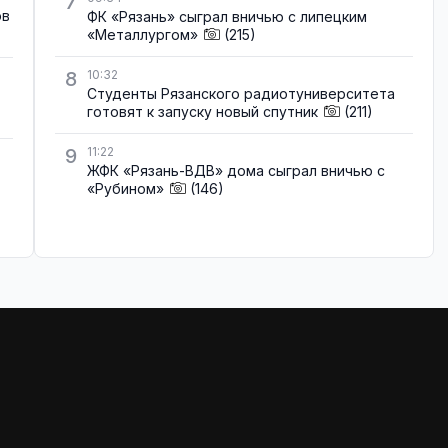
7
ов
ФК «Рязань» сыграл вничью с липецким
«Металлургом»
(215)
8
10:32
Студенты Рязанского радиотуниверситета
готовят к запуску новый спутник
(211)
9
11:22
ЖФК «Рязань-ВДВ» дома сыграл вничью с
«Рубином»
(146)