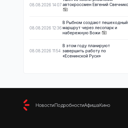
автокроссмен Евгений Свечник
08.08.2026 14:07
В Рыбном создают пешеходный
маршрут через лесопарк и
08.08.2026 12:36
набережную Вожи
В этом году планируют
завершить работу по
08.08.2026 11:54
«Есенинской Руси»
Новости
Подробности
Афиша
Кино