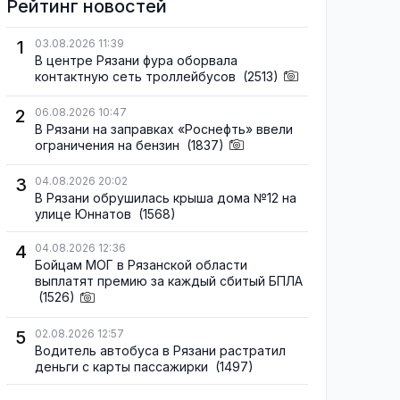
Рейтинг новостей
1
03.08.2026 11:39
В центре Рязани фура оборвала
контактную сеть троллейбусов
(2513)
2
06.08.2026 10:47
В Рязани на заправках «Роснефть» ввели
ограничения на бензин
(1837)
3
04.08.2026 20:02
В Рязани обрушилась крыша дома №12 на
улице Юннатов
(1568)
4
04.08.2026 12:36
Бойцам МОГ в Рязанской области
выплатят премию за каждый сбитый БПЛА
(1526)
5
02.08.2026 12:57
Водитель автобуса в Рязани растратил
деньги с карты пассажирки
(1497)