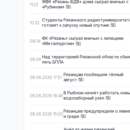
ЖФК «Рязань-ВДВ» дома сыграл вничью с
11:22
«Рубином»
Студенты Рязанского радиотуниверситет
10:32
готовят к запуску новый спутник
ФК «Рязань» сыграл вничью с липецким
09:34
«Металлургом»
Над территорией Рязанской области сбил
09:29
пять БПЛА
Рязанцам пообещали тёплый
08.08.2026 17:51
август
В Рыбном начнёт работать нов
08.08.2026 16:46
водозаборный узел
Рязанцев предупредили о ливн
08.08.2026 15:00
и граде
Ушёл из жизни рязанский