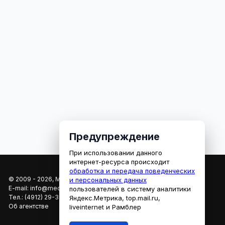
Предупреждение
При использовании данного
интернет-ресурса происходит
обработка и передача поведенческих
© 2009 - 2026, МЕДИАРЯЗАНЬ
и персональных данных
E-mail:
info@mediaryazan.ru
,
reklama@mediaryazan.ru
пользователей в систему аналитики
Тел.:
(4912) 29-33-66
Яндекс.Метрика, top.mail.ru,
Об агентстве
liveinternet и Рамблер