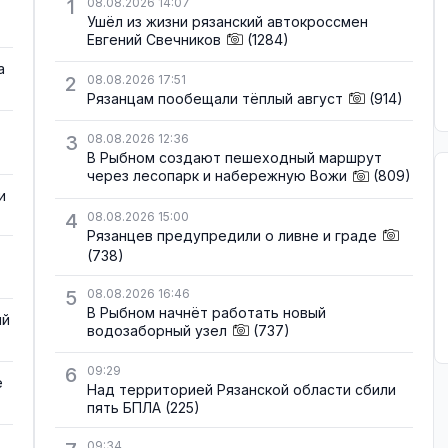
1
08.08.2026 14:07
Ушёл из жизни рязанский автокроссмен
Евгений Свечников
(1284)
а
2
08.08.2026 17:51
Рязанцам пообещали тёплый август
(914)
3
08.08.2026 12:36
В Рыбном создают пешеходный маршрут
через лесопарк и набережную Вожи
(809)
и
4
08.08.2026 15:00
Рязанцев предупредили о ливне и граде
(738)
5
08.08.2026 16:46
В Рыбном начнёт работать новый
ый
водозаборный узел
(737)
6
09:29
е
Над территорией Рязанской области сбили
пять БПЛА
(225)
09:34