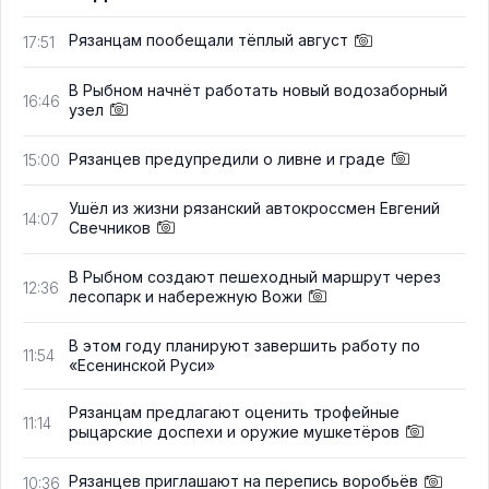
Рязанцам пообещали тёплый август
17:51
В Рыбном начнёт работать новый водозаборный
16:46
узел
Рязанцев предупредили о ливне и граде
15:00
Ушёл из жизни рязанский автокроссмен Евгений
14:07
Свечников
В Рыбном создают пешеходный маршрут через
12:36
лесопарк и набережную Вожи
В этом году планируют завершить работу по
11:54
«Есенинской Руси»
Рязанцам предлагают оценить трофейные
11:14
рыцарские доспехи и оружие мушкетёров
Рязанцев приглашают на перепись воробьёв
10:36