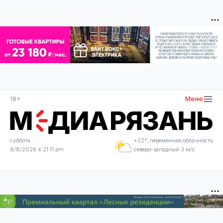
18+
Меню
суббота
+22°, переменная облачность
8/8/2026 4:21:12 pm
северо-западный 3 м/с