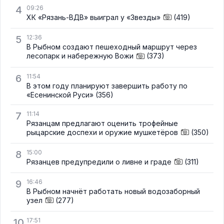
4
09:26
ХК «Рязань-ВДВ» выиграл у «Звезды»
(419)
5
12:36
В Рыбном создают пешеходный маршрут через
лесопарк и набережную Вожи
(373)
6
11:54
В этом году планируют завершить работу по
«Есенинской Руси»
(356)
7
11:14
Рязанцам предлагают оценить трофейные
рыцарские доспехи и оружие мушкетёров
(350)
8
15:00
Рязанцев предупредили о ливне и граде
(311)
9
16:46
В Рыбном начнёт работать новый водозаборный
узел
(277)
10
17:51