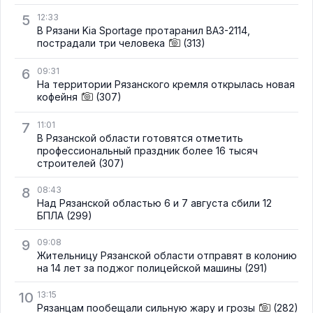
5
12:33
В Рязани Kia Sportage протаранил ВАЗ-2114,
пострадали три человека
(313)
6
09:31
На территории Рязанского кремля открылась новая
кофейня
(307)
7
11:01
В Рязанской области готовятся отметить
профессиональный праздник более 16 тысяч
строителей
(307)
8
08:43
Над Рязанской областью 6 и 7 августа сбили 12
БПЛА
(299)
9
09:08
Жительницу Рязанской области отправят в колонию
на 14 лет за поджог полицейской машины
(291)
10
13:15
Рязанцам пообещали сильную жару и грозы
(282)