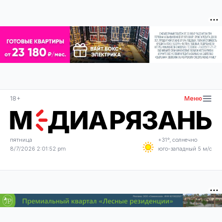
18+
Меню
пятница
+31°, солнечно
8/7/2026 2:01:52 pm
юго-западный 5 м/с