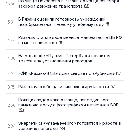
По улице Некрасова в Рязани до конца сентября
15:56
закроют движение транспорта
В Рязани оценили готовность учреждений
15:31
допобразования к новому учебному году
Рязанцы стали вдвое меньше жаловаться в ЦБ РФ
14:44
на мошенничество
На марафоне «Пушкин–Петербург» появится
14:30
трасса для установления рекордов
ЖФК «Рязань-ВДВ» дома сыграет с «Рубином»
14:21
Рязанцам пообещали сильную жару и грозы
13:15
Полиция задержала рязанца, повредившего
памятную доску с фотографиями ветеранов ВОВ
12:56
Энергетики «Рязаньэнерго» готовятся к работе в
12:34
условиях непогоды