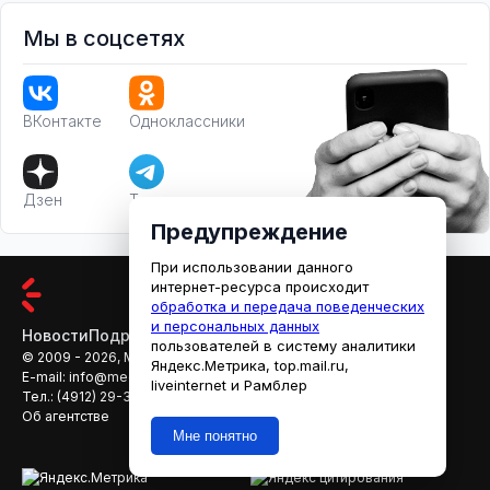
Мы в соцсетях
ВКонтакте
Одноклассники
Дзен
Телеграм
Предупреждение
При использовании данного
интернет-ресурса происходит
обработка и передача поведенческих
и персональных данных
Новости
Подробности
Афиша
Кино
пользователей в систему аналитики
© 2009 - 2026, МЕДИАРЯЗАНЬ
Яндекс.Метрика, top.mail.ru,
E-mail:
info@mediaryazan.ru
,
reklama@mediaryazan.ru
liveinternet и Рамблер
Тел.:
(4912) 29-33-66
Об агентстве
Мне понятно