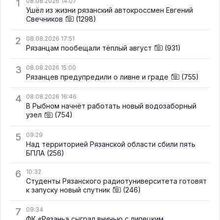
1
08.08.2026 14:07
Ушёл из жизни рязанский автокроссмен Евгений
Свечников
(1298)
2
08.08.2026 17:51
Рязанцам пообещали тёплый август
(931)
3
08.08.2026 15:00
Рязанцев предупредили о ливне и граде
(755)
4
08.08.2026 16:46
В Рыбном начнёт работать новый водозаборный
узел
(754)
5
09:29
Над территорией Рязанской области сбили пять
БПЛА
(256)
6
10:32
Студенты Рязанского радиотуниверситета готовят
к запуску новый спутник
(246)
7
09:34
ФК «Рязань» сыграл вничью с липецким