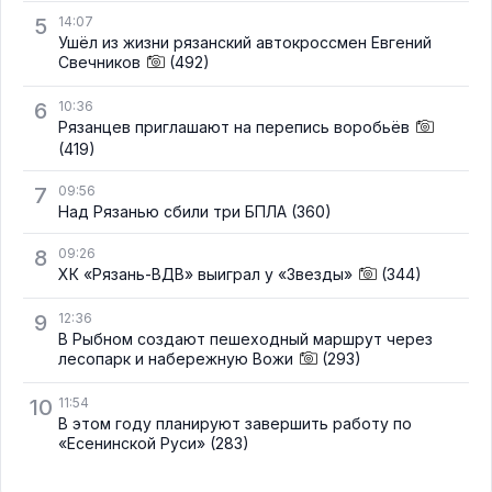
5
14:07
Ушёл из жизни рязанский автокроссмен Евгений
Свечников
(492)
6
10:36
Рязанцев приглашают на перепись воробьёв
(419)
7
09:56
Над Рязанью сбили три БПЛА
(360)
8
09:26
ХК «Рязань-ВДВ» выиграл у «Звезды»
(344)
9
12:36
В Рыбном создают пешеходный маршрут через
лесопарк и набережную Вожи
(293)
10
11:54
В этом году планируют завершить работу по
«Есенинской Руси»
(283)