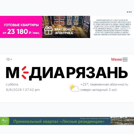
18+
Меню
суббота
+25°, переменная облачность
8/8/2026 1:37:42 pm
северо-западный 3 м/с