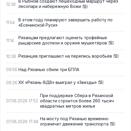
В Рыбном создают пешеходный маршрут через
12:36
лесопарк и набережную Вожи
В этом году планируют завершить работу по
11:54
«Есенинской Руси»
Рязанцам предлагают оценить трофейные
11:14
рыцарские доспехи и оружие мушкетёров
Рязанцев приглашают на перепись воробьёв
10:36
Над Рязанью сбили три БПЛА
09:56
ХК «Рязань-ВДВ» выиграл у «Звезды»
09:26
При поддержке Сбера в Рязанской
области строится более 260 тысяч
07.08.2026 17:52
квадратных метров жилья
На мосту под Рязанью временно
07.08.2026 17:49
ограничат движение транспорта