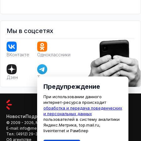
Мы в соцсетях
ВКонтакте
Одноклассники
Дзен
Телеграм
Предупреждение
При использовании данного
интернет-ресурса происходит
обработка и передача поведенческих
и персональных данных
Новости
Подробности
Афиша
Кино
пользователей в систему аналитики
© 2009 - 2026, МЕДИАРЯЗАНЬ
Яндекс.Метрика, top.mail.ru,
E-mail:
info@mediaryazan.ru
,
reklama@mediaryazan.ru
liveinternet и Рамблер
Тел.:
(4912) 29-33-66
Об агентстве