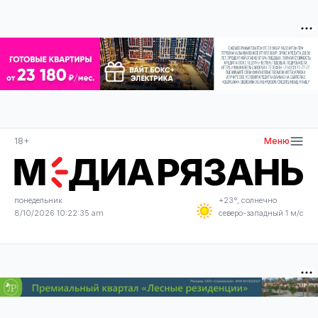
18+
Меню
понедельник
+23°, солнечно
8/10/2026 10:22:36 am
северо-западный 1 м/с