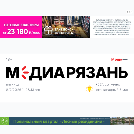
18+
Меню
пятница
+32°, солнечно
8/7/2026 11:28:13 am
юго-западный 5 м/с