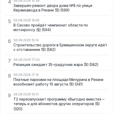
4
06.08.2026 15:38
Завершён ремонт двора дома №8 по улице
Керамзавода в Рязани
(599)
5
06.08.2026 16:05
В Сасово пройдёт чемпионат области по
мотокроссу
(594)
6
06.08.2026 15:14
Строительство дороги в Ермишинском округе идёт
с отставанием
(582)
7
06.08.2026 17:33
Рязанцев ожидает 35-градусная жара
(582)
8
06.08.2026 17:10
Платные парковки на площади Мичурина в Рязани
возобновят работу 10 августа
(341)
9
06.08.2026 16:21
Т2 перезапускает программу «Выгодно вместе» –
теперь и для абонентов других операторов
(320)