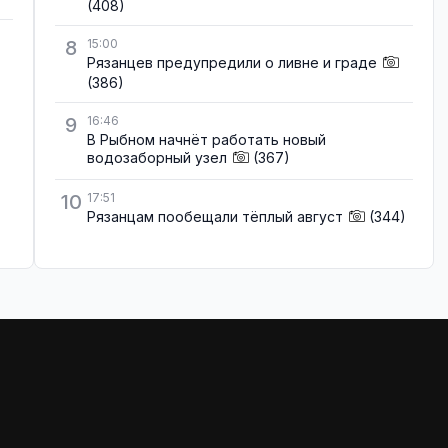
(408)
8
15:00
Рязанцев предупредили о ливне и граде
(386)
9
16:46
В Рыбном начнёт работать новый
водозаборный узел
(367)
10
17:51
Рязанцам пообещали тёплый август
(344)