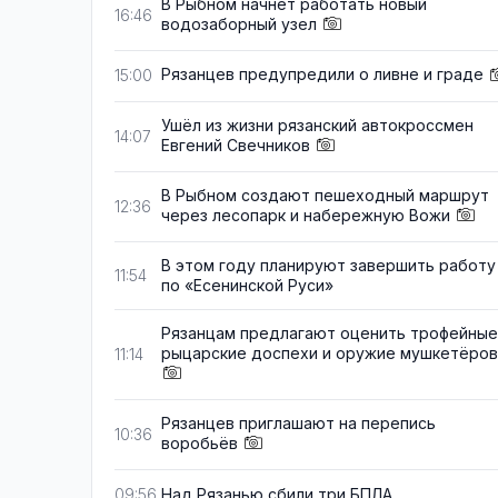
В Рыбном начнёт работать новый
16:46
водозаборный узел
Рязанцев предупредили о ливне и граде
15:00
Ушёл из жизни рязанский автокроссмен
14:07
Евгений Свечников
В Рыбном создают пешеходный маршрут
12:36
через лесопарк и набережную Вожи
В этом году планируют завершить работу
11:54
по «Есенинской Руси»
Рязанцам предлагают оценить трофейные
рыцарские доспехи и оружие мушкетёров
11:14
Рязанцев приглашают на перепись
10:36
воробьёв
Над Рязанью сбили три БПЛА
09:56