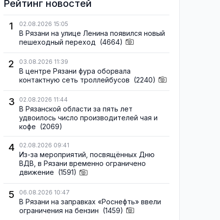
Рейтинг новостей
1
02.08.2026 15:05
В Рязани на улице Ленина появился новый
пешеходный переход
(4664)
2
03.08.2026 11:39
В центре Рязани фура оборвала
контактную сеть троллейбусов
(2240)
3
02.08.2026 11:44
В Рязанской области за пять лет
удвоилось число производителей чая и
кофе
(2069)
4
02.08.2026 09:41
Из-за мероприятий, посвящённых Дню
ВДВ, в Рязани временно ограничено
движение
(1591)
5
06.08.2026 10:47
В Рязани на заправках «Роснефть» ввели
ограничения на бензин
(1459)