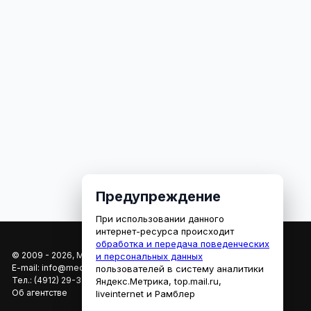
Предупреждение
При использовании данного
интернет-ресурса происходит
обработка и передача поведенческих
© 2009 - 2026, МЕДИАРЯЗАНЬ
и персональных данных
E-mail:
info@mediaryazan.ru
,
reklama@mediaryazan.ru
пользователей в систему аналитики
Тел.:
(4912) 29-33-66
Яндекс.Метрика, top.mail.ru,
Об агентстве
liveinternet и Рамблер