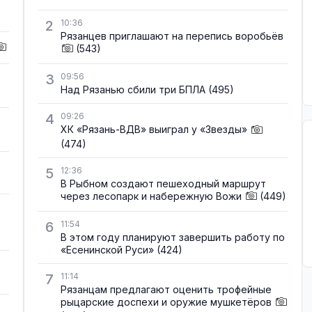
2
10:36
Рязанцев приглашают на перепись воробьёв
(543)
3
09:56
Над Рязанью сбили три БПЛА
(495)
4
09:26
ХК «Рязань-ВДВ» выиграл у «Звезды»
(474)
5
12:36
В Рыбном создают пешеходный маршрут
через лесопарк и набережную Вожи
(449)
6
11:54
В этом году планируют завершить работу по
«Есенинской Руси»
(424)
7
11:14
Рязанцам предлагают оценить трофейные
рыцарские доспехи и оружие мушкетёров