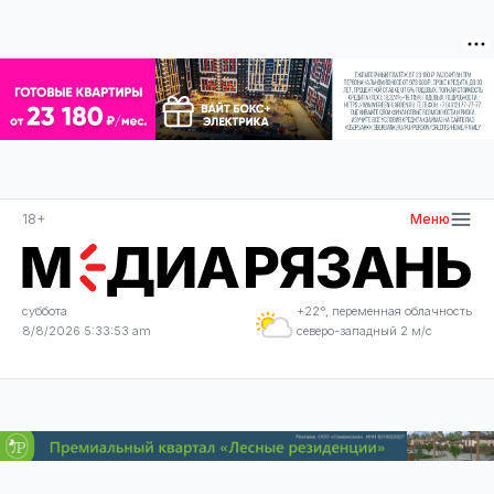
18+
Меню
суббота
+22°, переменная облачность
8/8/2026 5:33:53 am
северо-западный 2 м/с