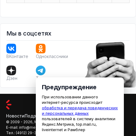
Мы в соцсетях
ВКонтакте
Одноклассники
Дзен
Телеграм
Предупреждение
При использовании данного
интернет-ресурса происходит
обработка и передача поведенческих
и персональных данных
Новости
Подробности
Афиша
Кино
пользователей в систему аналитики
© 2009 - 2026, МЕДИАРЯЗАНЬ
Яндекс.Метрика, top.mail.ru,
E-mail:
info@mediaryazan.ru
,
reklama@mediaryazan.ru
liveinternet и Рамблер
Тел.:
(4912) 29-33-66