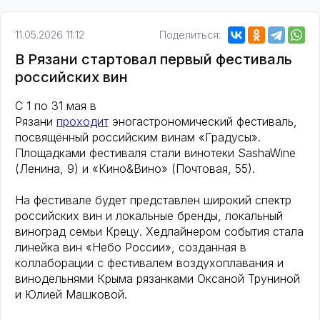
11.05.2026 11:12
Поделиться:
В Рязани стартовал первый фестиваль
российских вин
С 1 по 31 мая в
Рязани
проходит
эногастрономический фестиваль,
посвящённый российским винам «Градусы».
Площадками фестиваля стали винотеки SashaWine
(Ленина, 9) и «Кино&Вино» (Почтовая, 55).
На фестивале будет представлен широкий спектр
российских вин и локальные бренды, локальный
виноград семьи Крецу. Хедлайнером события стала
линейка вин «Небо России», созданная в
коллаборации с фестивалем воздухоплавания и
винодельнями Крыма рязанками Оксаной Труниной
и Юлией Машковой.