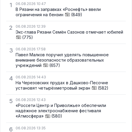
1
06.08.2026 10:47
В Рязани на заправках «Роснефть» ввели
ограничения на бензин
(849)
2
06.08.2026 12:39
Экс-глава Рязани Семён Сазонов отмечает юбилей
(775)
3
06.08.2026 17:58
Павел Малков поручил уделять повышенное
внимание безопасности образовательных
учреждений
(657)
4
06.08.2026 14:43
На Черезовских прудах в Дашково-Песочне
установят четырёхметровый экран
(582)
5
06.08.2026 12:43
«Россети Центр и Приволжье» обеспечили
надёжное электроснабжение фестиваля
«Атмосфера»
(580)
6
06.08.2026 13:35