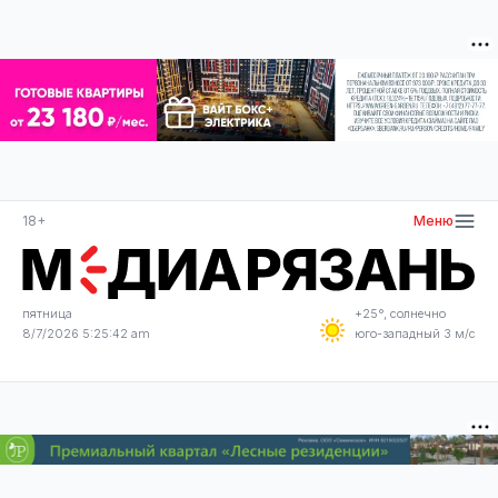
18+
Меню
пятница
+25°, солнечно
8/7/2026 5:25:42 am
юго-западный 3 м/с