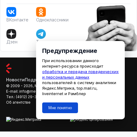
ВКонтакте
Одноклассники
Дзен
Телеграм
Предупреждение
При использовании данного
интернет-ресурса происходит
обработка и передача поведенческих
и персональных данных
Новости
Подробности
Афиша
Кино
пользователей в систему аналитики
© 2009 - 2026, МЕДИАРЯЗАНЬ
Яндекс.Метрика, top.mail.ru,
E-mail:
info@mediaryazan.ru
,
reklama@mediaryazan.ru
liveinternet и Рамблер
Тел.:
(4912) 29-33-66
Об агентстве
Мне понятно