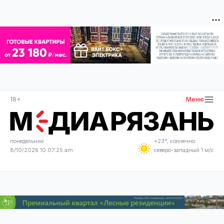
18+
Меню
понедельник
+23°, солнечно
8/10/2026 10:07:26 am
северо-западный 1 м/с