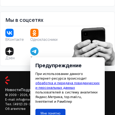
Мы в соцсетях
ВКонтакте
Одноклассники
Дзен
Телеграм
Предупреждение
При использовании данного
интернет-ресурса происходит
обработка и передача поведенческих
и персональных данных
Новости
Подробности
Афиша
Кино
пользователей в систему аналитики
© 2009 - 2026, МЕДИАРЯЗАНЬ
Яндекс.Метрика, top.mail.ru,
E-mail:
info@mediaryazan.ru
,
reklama@mediaryazan.ru
liveinternet и Рамблер
Тел.:
(4912) 29-33-66
Об агентстве
Мне понятно