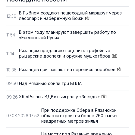
В Рыбном создают пешеходный маршрут через
12:36
лесопарк и набережную Вожи
В этом году планируют завершить работу по
11:54
«Есенинской Руси»
Рязанцам предлагают оценить трофейные
11:14
рыцарские доспехи и оружие мушкетёров
Рязанцев приглашают на перепись воробьёв
10:36
Над Рязанью сбили три БПЛА
09:56
ХК «Рязань-ВДВ» выиграл у «Звезды»
09:26
При поддержке Сбера в Рязанской
области строится более 260 тысяч
07.08.2026 17:52
квадратных метров жилья
На мосту под Рязанью временно