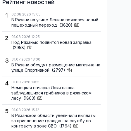
Рейтинг новостей
1
02.08.2026 15:05
В Рязани на улице Ленина появился новый
пешеходный переход
(3820)
2
01.08.2026 12:25
Под Рязанью появится новая заправка
(2958)
3
31.07.2026 18:00
В Рязани обсудят размещение магазина на
улице Спортивной
(2797)
4
01.08.2026 18:15
Немецкая овчарка Локи нашла
заблудившихся грибников в рязанском
лесу
(1863)
5
01.08.2026 15:12
В Рязанской области увеличили выплаты
за привлечение граждан на службу по
контракту в зоне СВО
(1764)