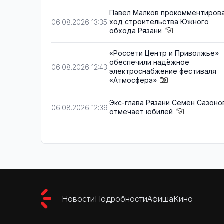
Павел Малков прокомментиров
ход строительства Южного
06.08.2026 13:35
обхода Рязани
«Россети Центр и Приволжье»
обеспечили надёжное
06.08.2026 12:43
электроснабжение фестиваля
«Атмосфера»
Экс-глава Рязани Семён Сазоно
06.08.2026 12:39
отмечает юбилей
Новости
Подробности
Афиша
Кино