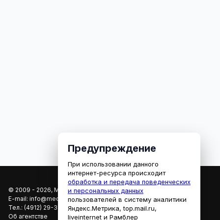
Предупреждение
При использовании данного
интернет-ресурса происходит
обработка и передача поведенческих
© 2009 - 2026, МЕДИАРЯЗАНЬ
и персональных данных
E-mail:
info@mediaryazan.ru
,
reklama@mediaryazan.ru
пользователей в систему аналитики
Тел.:
(4912) 29-33-66
Яндекс.Метрика, top.mail.ru,
Об агентстве
liveinternet и Рамблер