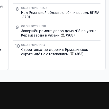
ал
8
06.08.2026 09:59
Над Рязанской областью сбили восемь БПЛА
(370)
9
06.08.2026 15:38
Завершён ремонт двора дома №8 по улице
Керамзавода в Рязани
(368)
10
06.08.2026 15:14
Строительство дороги в Ермишинском
в
округе идёт с отставанием
(363)