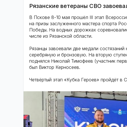
Рязанские ветераны СВО завоева
В Пскове 8-10 мая прошёл III этап Всерос
на призы заслуженного мастера спорта Ро
Победы. На водных дорожках соревновалис
числе из Рязанской области.
Рязанцы завоевали две медали состязаний 
серебряную и бронзовую. На вторую ступен
поднялся Николай Тимофеев (участник перв
был Виктор Керносеев.
Четвёртый этап «Кубка Героев» пройдёт в С