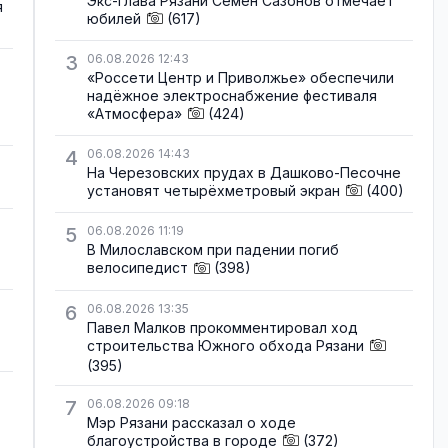
Экс-глава Рязани Семён Сазонов отмечает
я
юбилей
(617)
3
06.08.2026 12:43
«Россети Центр и Приволжье» обеспечили
надёжное электроснабжение фестиваля
«Атмосфера»
(424)
4
06.08.2026 14:43
На Черезовских прудах в Дашково-Песочне
установят четырёхметровый экран
(400)
5
06.08.2026 11:19
В Милославском при падении погиб
велосипедист
(398)
6
06.08.2026 13:35
Павел Малков прокомментировал ход
строительства Южного обхода Рязани
(395)
7
06.08.2026 09:18
Мэр Рязани рассказал о ходе
благоустройства в городе
(372)