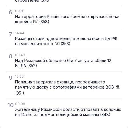
строителей
(370)
6
09:31
На территории Рязанского кремля открылась новая
кофейня
(358)
7
14:44
Рязанцы стали вдвое меньше жаловаться в ЦБ РФ
на мошенничество
(353)
8
08:43
Над Рязанской областью 6 и 7 августа сбили 12
БПЛА
(352)
9
12:56
Полиция задержала рязанца, повредившего
памятную доску с фотографиями ветеранов ВОВ
(351)
10
09:08
Жительницу Рязанской области отправят в колонию
на 14 лет за поджог полицейской машины
(348)