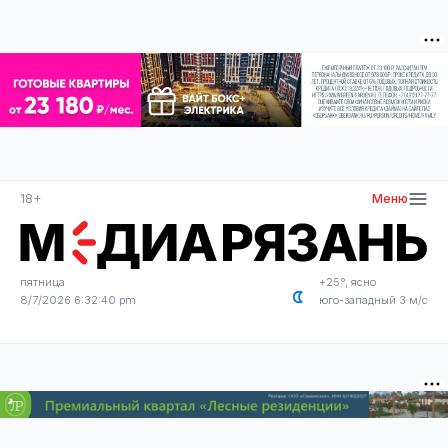
18+
Меню
пятница
+25°, ясно
8/7/2026 6:32:40 pm
юго-западный 3 м/с